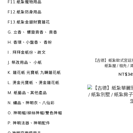
F11.紙紮寵物用品
F12.紙紮防身用品
F13.紙紮金銀財寶蓮花
G. 立香、 螺旋貢香、 貢香
H. 香環、小盤香、 香粉
I . 拜拜金紙份、疏文
【古德】紙紮歐式宮廷別墅 /
J. 祭改用品、 小紙
紙紮屋 / 祖先 / 清
K. 蓮花紙 元寶紙 九轉蓮花紙
NT$34
L. 燙金元寶紙 、燙金蓮花紙
M. 紙藝品、其他產品
N. 繡品、神明衣、八仙彩
O. 神明帽/柳絲神帽/雙色神帽
P. 神明法器、神明配件