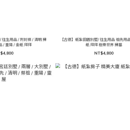
往生用品 / 附封條 / 清明 掃
【古德】紙紮田園別墅/ 往生用品 祖先用品
品 / 重陽 / 金紙 拜拜
紙 拜拜 極樂世界 掃墓
$4,800
NT$4,800