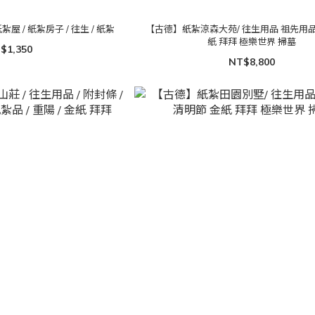
屋 / 紙紮房子 / 往生 / 紙紮
【古德】紙紮涼森大苑/ 往生用品 祖先用品
紙 拜拜 極樂世界 掃墓
$1,350
NT$8,800