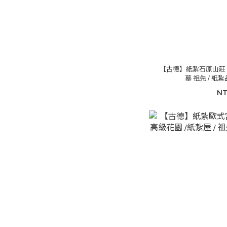
【古德】紙紮石原山莊 / 
墓 祖先 / 紙紮
NT