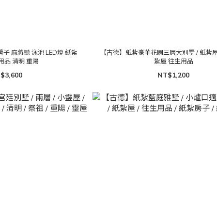
 麻將聽 泳池 LED燈 紙紮
【古德】紙紮豪華花園三層大別墅 / 紙紮屋 紙房子 紙
往生用品 清明 重陽
紮屋 往生用品
$3,600
NT$1,200