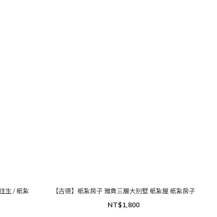
往生 / 紙紮
【古德】紙紮房子 雅貴三層大別墅 紙紮屋 紙紮房子
NT$1,800