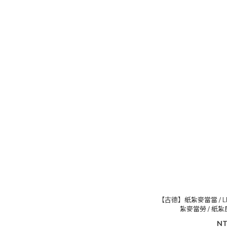
【古德】紙紮麥當當 / LED
紮麥當勞 / 紙紮房
NT