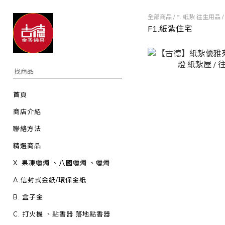
全部商品
/
F. 紙紮 往生用品
/
F1.紙紮住宅
首頁
商店介紹
聯絡方法
精選商品
X. 果凍蠟燭 、八國蠟燭 、蠟燭
A.信封式金紙/環保金紙
B. 盒子金
C. 打火機 、點香器 落地點香器