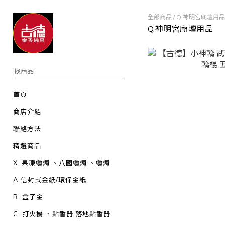
全部商品
/
Q.神明宮廟壇用品
Q.神明宮廟壇用品
首頁
商店介紹
聯絡方法
精選商品
X. 果凍蠟燭 、八國蠟燭 、蠟燭
A.信封式金紙/環保金紙
B. 盒子金
C. 打火機 、點香器 落地點香器