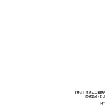
【古德】鍛造直口祖先爐 / 
福祿壽爐 / 香爐 
NT