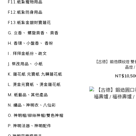
F11.紙紮寵物用品
F12.紙紮防身用品
F13.紙紮金銀財寶蓮花
G. 立香、 螺旋貢香、 貢香
H. 香環、小盤香、 香粉
I . 拜拜金紙份、疏文
【古德】鍛造鑽紋燈 雙色 / 
J. 祭改用品、 小紙
晶燈 /
K. 蓮花紙 元寶紙 九轉蓮花紙
NT$10,50
L. 燙金元寶紙 、燙金蓮花紙
M. 紙藝品、其他產品
N. 繡品、神明衣、八仙彩
O. 神明帽/柳絲神帽/雙色神帽
P. 神明法器、神明配件