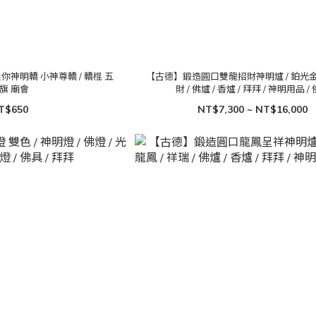
你神明轎 小神尊轎 / 轎棍 五
【古德】鍛造圓口雙龍招財神明爐 / 鉑光金 /
旗 廟會
財 / 佛爐 / 香爐 / 拜拜 / 神明用品 /
T$650
NT$7,300 ~ NT$16,000