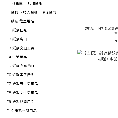
D. 四色金 、其他金紙
E. 金桶 、特大金桶、環保金桶
F. 紙紮 往生用品
【古德】小神轎 武轎 迷
F1.紙紮住宅
營
F2.紙紮店口
N
F3.紙紮交通工具
F4.生活用品
F5.紙紮衣服 鞋子
F6.紙紮電子產品
F7.紙紮男生活用品
F8.紙紮女生活用品
F9.紙紮嬰兒用品
F10.紙紮休閒用品