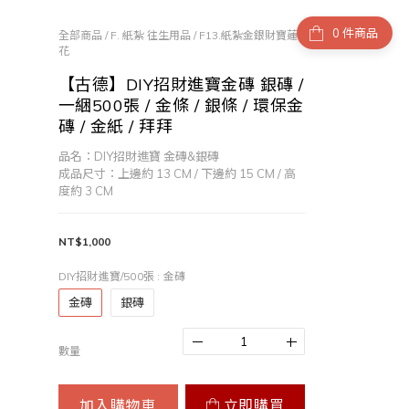
件商品
全部商品
/
F. 紙紮 往生用品
/
F13.紙紮金銀財寶蓮
花
【古德】DIY招財進寶金磚 銀磚 /
一綑500張 / 金條 / 銀條 / 環保金
磚 / 金紙 / 拜拜
品名：DIY招財進寶 金磚&銀磚
成品尺寸：上邊約 13 CM / 下邊約 15 CM / 高
度約 3 CM
NT$1,000
DIY招財進寶/500張
: 金磚
金磚
銀磚
數量
加入購物車
立即購買