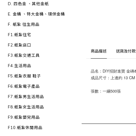
D. 四色金 、其他金紙
E. 金桶 、特大金桶、環保金桶
F. 紙紮 往生用品
F1.紙紮住宅
F2.紙紮店口
商品描述
送貨及付款
F3.紙紮交通工具
F4.生活用品
品名：DIY招財進寶 金磚
F5.紙紮衣服 鞋子
成品尺寸：上邊約 13 CM /
F6.紙紮電子產品
張數：一綑500張
F7.紙紮男生活用品
F8.紙紮女生活用品
F9.紙紮嬰兒用品
F10.紙紮休閒用品