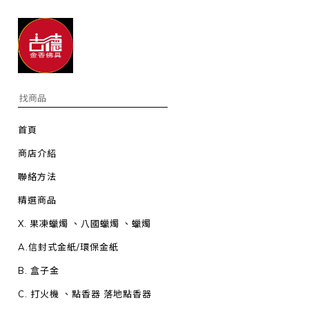
首頁
商店介紹
聯絡方法
精選商品
X. 果凍蠟燭 、八國蠟燭 、蠟燭
A.信封式金紙/環保金紙
B. 盒子金
C. 打火機 、點香器 落地點香器