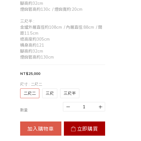
腳高約32cm
煙囪管高約130c  / 煙囪寬約:20cm
三尺半 :
金爐外層直徑約108cm  / 內層直徑:88cm  / 間
距11.5cm
總高度約305cm
桶身高約121
腳高約32cm
煙囪管高約130cm
NT$25,000
尺寸
: 二尺二
二尺二
三尺
三尺半
數量
加入購物車
立即購買