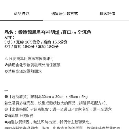
商品描述
送貨及付款方式
顧客評價
品名：鍛造龍鳳呈祥神明爐 ‹直口› • 全沉色
尺寸：
5寸5 / 寬約 16.5公分 / 高約 16.5公分
6寸 / 寬約 18公分 / 高約 18公分
⚠️ 只要簡單用濕抹布擦洗即可
🚫禁用含化學物質破壞外層保護膜
🚫禁用高溫滾燙熱開水
---
🟠【超商取貨】限制為30cm x 30cm x 45cm / 5kg
若您購買多樣商品、較重或體積較大的商品，請選擇宅配方式。
🟡【出貨時間】✅超商取貨：週一至週日✅賣家宅配：週一至週六
⛔️物流無上樓服務
⛔️如遇缺貨情況，無法即時出貨，我們會主動聯繫您。
🟢如有關於商品尋找、詢價、出貨或查詢等問題，歡迎隨時聯繫我們💬