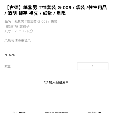
【古德】紙紮男 T恤套裝 G-009 / 袋裝 /往生用品
/ 清明 掃墓 祖先 / 紙紮 / 重陽
品名：紙紮男 T恤套裝 G-009 /  袋裝 
  (附封條) (含褲子)
尺寸：29 * 35 公分 
⚠️款式隨機出貨⚠️
NT$75
數量
加入追蹤清單