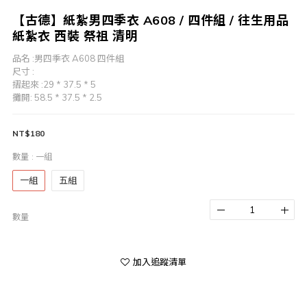
【古德】紙紮男四季衣 A608 / 四件組 / 往生用品
紙紮衣 西裝 祭祖 清明
品名 :男四季衣 A608 四件組
尺寸 :
摺起來 :29 * 37.5 * 5
攤開: 58.5 * 37.5 * 2.5
NT$180
數量
: 一組
一組
五組
數量
加入追蹤清單