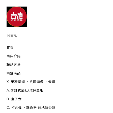
首頁
商店介紹
聯絡方法
精選商品
X. 果凍蠟燭 、八國蠟燭 、蠟燭
A.信封式金紙/環保金紙
B. 盒子金
C. 打火機 、點香器 落地點香器