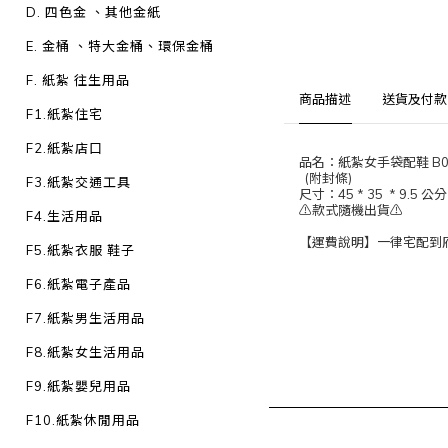
D. 四色金 、其他金紙
E. 金桶 、特大金桶、環保金桶
F. 紙紮 往生用品
商品描述
送貨及付款
F1.紙紮住宅
F2.紙紮店口
品名：紙紮女手袋配鞋 B02
(附封條)
F3.紙紮交通工具
尺寸：45 * 35 * 9.5 公分
⚠️款式隨機出貨⚠️
F4.生活用品
【運費說明】一律宅配到府：
F5.紙紮衣服 鞋子
F6.紙紮電子產品
F7.紙紮男生活用品
F8.紙紮女生活用品
F9.紙紮嬰兒用品
F10.紙紮休閒用品