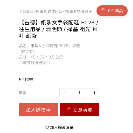
件商品
全部商品
/
F. 紙紮 往生用品
/
F5.紙紮衣服 鞋子
【古德】紙紮女手袋配鞋 B028 /
往生用品 / 清明節 / 掃墓 祖先 拜
拜 紙紮
品名：紙紮女手袋配鞋 B028 /  袋裝 
  (附封條)  
尺寸：45 * 35  * 9.5 公分
⚠️款式隨機出貨⚠️
NT$200
數量
加入購物車
立即購買
加入追蹤清單