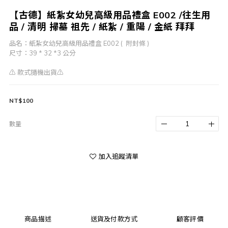
【古德】紙紮女幼兒高級用品禮盒 E002 /往生用
品 / 清明 掃墓 祖先 / 紙紮 / 重陽 / 金紙 拜拜
品名：紙紮女幼兒高級用品禮盒 E002 (  附封條 )
尺寸：39 * 32 *3 公分
⚠️ 款式隨機出貨⚠️
NT$100
數量
加入追蹤清單
商品描述
送貨及付款方式
顧客評價