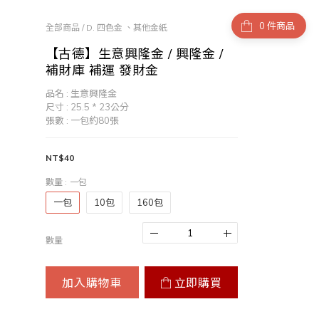
件商品
全部商品
/
D. 四色金 、其他金紙
【古德】生意興隆金 / 興隆金 /
補財庫 補運 發財金
品名 : 生意興隆金
尺寸 : 25.5 * 23公分
張數 : 一包約80張
NT$40
數量
: 一包
一包
10包
160包
數量
加入購物車
立即購買