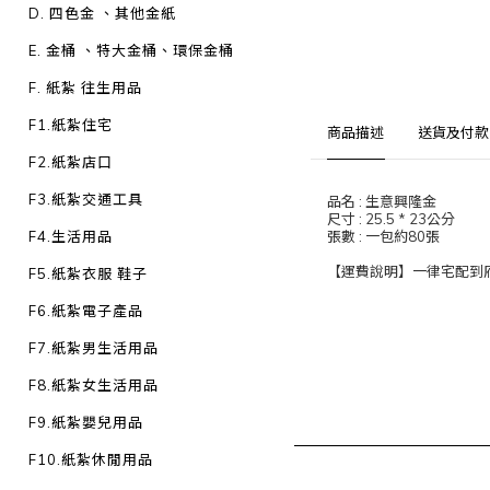
D. 四色金 、其他金紙
E. 金桶 、特大金桶、環保金桶
F. 紙紮 往生用品
F1.紙紮住宅
商品描述
送貨及付款
F2.紙紮店口
F3.紙紮交通工具
品名 : 生意興隆金
尺寸 : 25.5 * 23公分
F4.生活用品
張數 : 一包約80張
【運費說明】一律宅配到府：
F5.紙紮衣服 鞋子
F6.紙紮電子產品
F7.紙紮男生活用品
F8.紙紮女生活用品
F9.紙紮嬰兒用品
F10.紙紮休閒用品