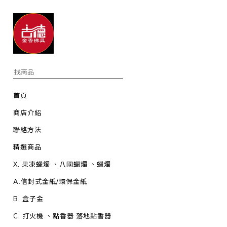
首頁
商店介紹
聯絡方法
精選商品
X. 果凍蠟燭 、八國蠟燭 、蠟燭
A.信封式金紙/環保金紙
B. 盒子金
C. 打火機 、點香器 落地點香器