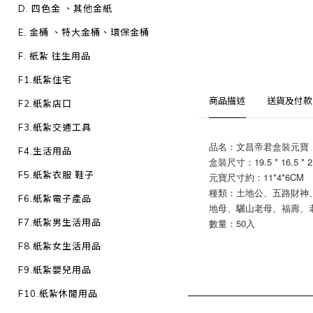
D. 四色金 、其他金紙
E. 金桶 、特大金桶、環保金桶
F. 紙紮 往生用品
F1.紙紮住宅
商品描述
送貨及付款
F2.紙紮店口
F3.紙紮交通工具
品名：文昌帝君盒裝元寶
F4.生活用品
盒裝尺寸：19.5 * 16.5 * 2
F5.紙紮衣服 鞋子
元寶尺寸約：11*4*6CM
種類：土地公、五路財神
F6.紙紮電子產品
地母、驪山老母、福壽、
F7.紙紮男生活用品
數量：50入
F8.紙紮女生活用品
F9.紙紮嬰兒用品
F10.紙紮休閒用品