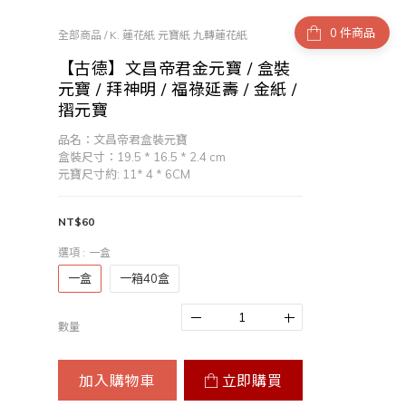
件商品
全部商品
/
K. 蓮花紙 元寶紙 九轉蓮花紙
【古德】文昌帝君金元寶 / 盒裝
元寶 / 拜神明 / 福祿延壽 / 金紙 /
摺元寶
品名：文昌帝君盒裝元寶
盒裝尺寸：19.5 * 16.5 * 2.4 cm
元寶尺寸約: 11* 4 * 6CM
NT$60
選項
: 一盒
一盒
一箱40盒
數量
加入購物車
立即購買