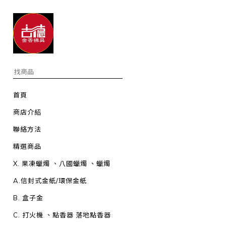
首頁
商店介紹
聯絡方法
精選商品
X. 果凍蠟燭 、八國蠟燭 、蠟燭
A.信封式金紙/環保金紙
B. 盒子金
C. 打火機 、點香器 落地點香器