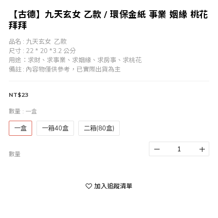
【古德】九天玄女 乙款 / 環保金紙 事業 姻緣 桃花
拜拜
品名 : 九天玄女  乙款
尺寸 : 22 * 20 *3.2 公分
用途：求財、求事業、求姻緣、求房事、求桃花
備註 : 內容物僅供參考，已實際出貨為主
NT$23
數量
: 一盒
一盒
一箱40盒
二箱(80盒)
數量
加入追蹤清單