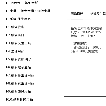
D. 四色金 、其他金紙
E. 金桶 、特大金桶、環保金桶
商品描述
送貨及付款
F. 紙紮 往生用品
F1.紙紮住宅
品名:五府千歲 TC625B
尺寸:20.3CM*20.3CM
F2.紙紮店口
規格:一本五十張入
F3.紙紮交通工具
【運費說明】
一律宅配到府：100元
F4.生活用品
(滿$1,200元免運費)
F5.紙紮衣服 鞋子
F6.紙紮電子產品
F7.紙紮男生活用品
F8.紙紮女生活用品
F9.紙紮嬰兒用品
F10.紙紮休閒用品