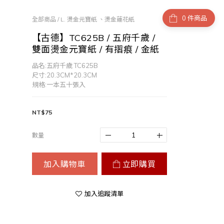
件商品
全部商品
/
L. 燙金元寶紙 、燙金蓮花紙
【古德】TC625B / 五府千歲 /
雙面燙金元寶紙 / 有摺痕 / 金紙
品名:五府千歲 TC625B
尺寸:20.3CM*20.3CM
規格:一本五十張入
NT$75
數量
加入購物車
立即購買
加入追蹤清單