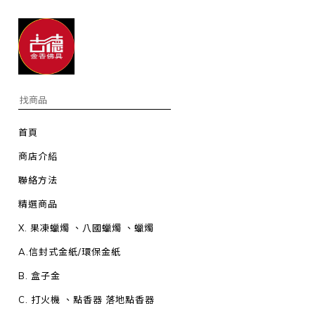
首頁
商店介紹
聯絡方法
精選商品
X. 果凍蠟燭 、八國蠟燭 、蠟燭
A.信封式金紙/環保金紙
B. 盒子金
C. 打火機 、點香器 落地點香器