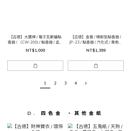
【古德】大寶牌 / 電子瓦斯罐點
【古德】金普 / 噴射型點香器 /
香器 / （CW-200) / 點香器 / 此為
JP-23 / 點香器 / 汽化式 / 青色火
大號賣場
焰 / 此為大號賣場
NT$1,000
NT$1,399
1
2
3
4
D. 四色金 、其他金紙