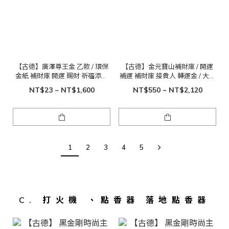
【古德】廣澤尊王金 乙款 / 環保
【古德】金元寶山補財庫 / 開運
金紙 補財庫 開運 賜財 祈福添財
補運 補財庫 接貴人 轉運金 / 大元
拜拜
寶金
NT$23 ~ NT$1,600
NT$550 ~ NT$2,120
1
2
3
4
5
C. 打火機 、點香器 落地點香器