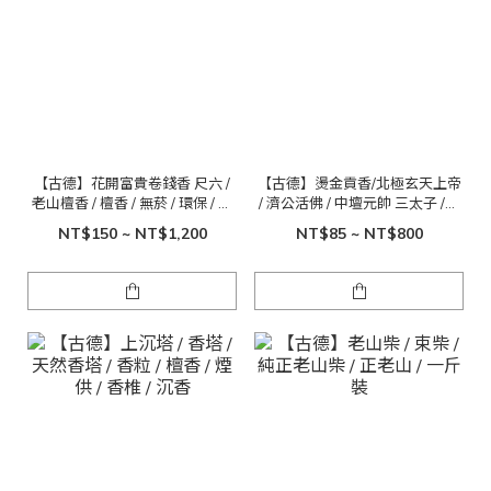
【古德】花開富貴卷錢香 尺六 /
【古德】燙金貢香/北極玄天上帝
老山檀香 / 檀香 / 無菸 / 環保 / 吉
/ 濟公活佛 / 中壇元帥 三太子 /尺
祥 / 敬神 / 祝壽
六 一斤裝
NT$150 ~ NT$1,200
NT$85 ~ NT$800