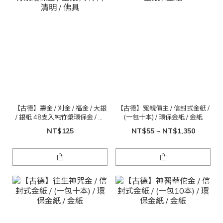
【古德】壽金 / 刈金 / 福金 / 大銀
【古德】冤親債主 / 信封式金紙 /
/ 銀紙 48支入純竹漿環保金 / 金
(一包十本) / 環保金紙 / 金紙
紙 / 拜拜 / 清明 / 佛具
NT$125
NT$55 ~ NT$1,350