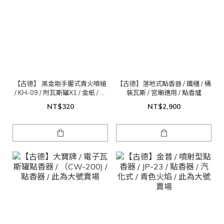
【古德】 黑金剛手握式青火噴槍
【古德】落地式點香器 / 鐵櫃 / 桶
/ KH-09 / 附瓦斯罐X1 / 金紙 / 拜
裝瓦斯 / 宮廟適用 / 點香爐
拜 / 烤肉
NT$320
NT$2,900