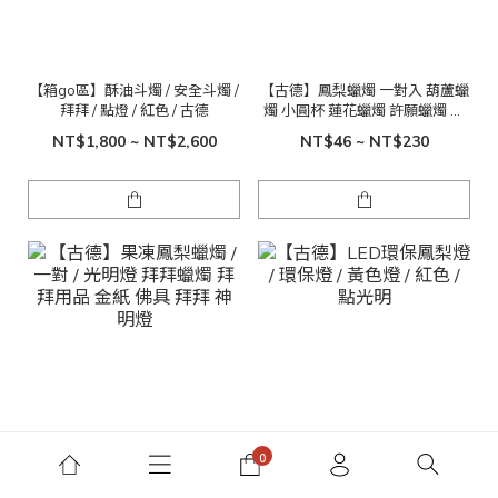
【箱go區】酥油斗燭 / 安全斗燭 /
【古德】鳳梨蠟燭 一對入 葫蘆蠟
拜拜 / 點燈 / 紅色 / 古德
燭 小圓杯 蓮花蠟燭 許願蠟燭 金
紙 拜拜蠟燭 蠟燭零售
NT$1,800 ~ NT$2,600
NT$46 ~ NT$230