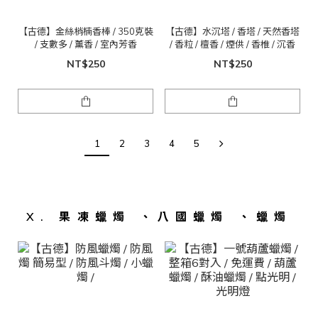
【古德】金絲梢楠香棒 / 350克裝
【古德】水沉塔 / 香塔 / 天然香塔
/ 支數多 / 薰香 / 室內芳香
/ 香粒 / 檀香 / 煙供 / 香椎 / 沉香
NT$250
NT$250
1
2
3
4
5
X. 果凍蠟燭 、八國蠟燭 、蠟燭