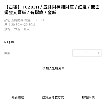
【古德】TC203H / 五路財神補財庫 / 紅邊 / 雙面
燙金元寶紙 / 有摺痕 / 金紙
品名:五路財神(紅邊) TC203H
尺寸:20.3CM*20.3CM
規格:一本五十張入
NT$75
數量
加入追蹤清單
商品描述
送貨及付款方式
顧客評價