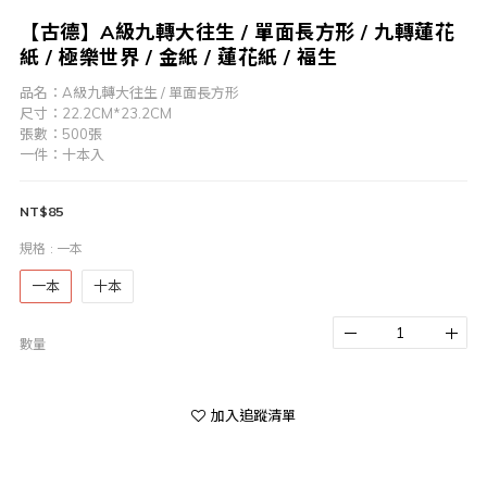
【古德】A級九轉大往生 / 單面長方形 / 九轉蓮花
紙 / 極樂世界 / 金紙 / 蓮花紙 / 福生
品名：A級九轉大往生 / 單面長方形
尺寸：22.2CM*23.2CM
張數：500張
一件：十本入
NT$85
規格
: 一本
一本
十本
數量
加入追蹤清單