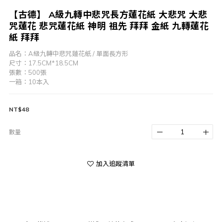
【古德】 A級九轉中悲咒長方蓮花紙 大悲咒 大悲
咒蓮花 悲咒蓮花紙 神明 祖先 拜拜 金紙 九轉蓮花
紙 拜拜
品名：A級九轉中悲咒蓮花紙 / 單面長方形
尺寸：17.5CM*18.5CM
張數：500張
一箱：10本入
NT$48
數量
加入追蹤清單