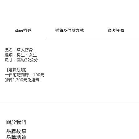
商品描述
送貨及付款方式
顧客評價
品名：草人替身
選項：男生、女生
尺寸：高約22公分
【運費說明】
一律宅配到府：100元
(滿$1,200元免運費)
關於我們
品牌故事
品牌精神