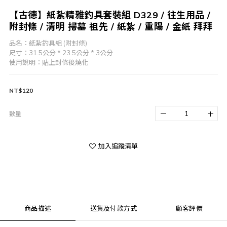
【古德】紙紮精雅釣具套裝組 D329 / 往生用品 /
附封條 / 清明 掃墓 祖先 / 紙紮 / 重陽 / 金紙 拜拜
品名：紙紮釣具組 (附封條)
尺寸：31.5公分 * 23.5公分 * 3公分
使用說明：貼上封條後燒化
NT$120
數量
加入追蹤清單
商品描述
送貨及付款方式
顧客評價