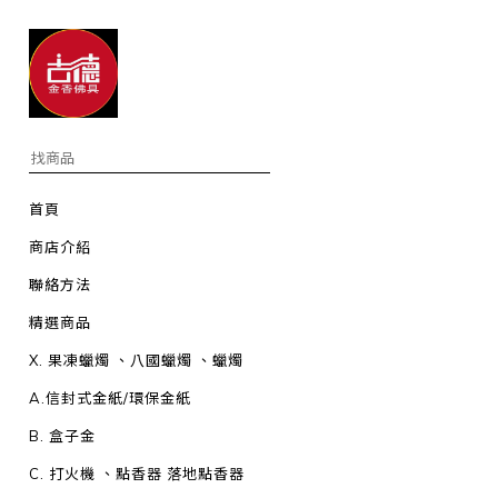
首頁
商店介紹
聯絡方法
精選商品
X. 果凍蠟燭 、八國蠟燭 、蠟燭
A.信封式金紙/環保金紙
B. 盒子金
C. 打火機 、點香器 落地點香器