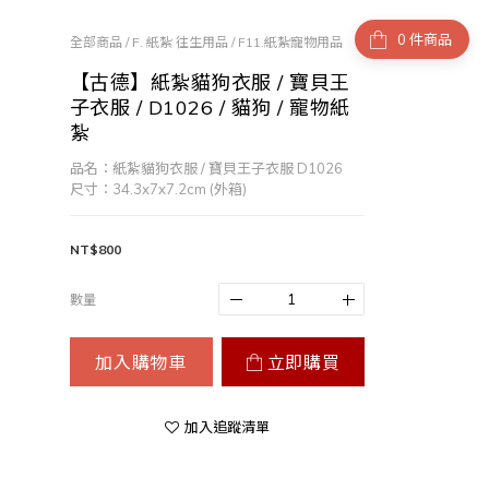
件商品
全部商品
/
F. 紙紮 往生用品
/
F11.紙紮寵物用品
【古德】紙紮貓狗衣服 / 寶貝王
子衣服 / D1026 / 貓狗 / 寵物紙
紮
品名：紙紮貓狗衣服 / 寶貝王子衣服 D1026
尺寸：34.3x7x7.2cm (外箱)
NT$800
數量
加入購物車
立即購買
加入追蹤清單