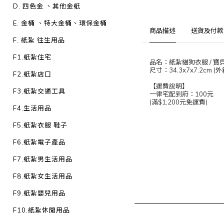
D. 四色金 、其他金紙
E. 金桶 、特大金桶、環保金桶
商品描述
送貨及付款
F. 紙紮 往生用品
F1.紙紮住宅
品名：紙紮貓狗衣服 / 寶貝
尺寸：34.3x7x7.2cm (外
F2.紙紮店口
【運費說明】
F3.紙紮交通工具
一律宅配到府：100元
(滿$1,200元免運費)
F4.生活用品
F5.紙紮衣服 鞋子
F6.紙紮電子產品
F7.紙紮男生活用品
F8.紙紮女生活用品
F9.紙紮嬰兒用品
F10.紙紮休閒用品