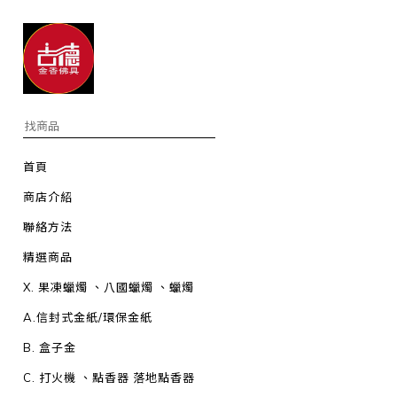
首頁
商店介紹
聯絡方法
精選商品
X. 果凍蠟燭 、八國蠟燭 、蠟燭
A.信封式金紙/環保金紙
B. 盒子金
C. 打火機 、點香器 落地點香器