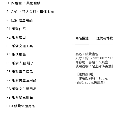
D. 四色金 、其他金紙
E. 金桶 、特大金桶、環保金桶
F. 紙紮 往生用品
F1.紙紮住宅
F2.紙紮店口
商品描述
送貨及付款
F3.紙紮交通工具
品名：紙紮書包
F4.生活用品
尺寸：約32cm*30cm*1
內容物：書包、文具盒
F5.紙紮衣服 鞋子
使用說明：貼上封條後燒
F6.紙紮電子產品
【運費說明】
一律宅配到府：100元
F7.紙紮男生活用品
(滿$1,200元免運費)
F8.紙紮女生活用品
F9.紙紮嬰兒用品
F10.紙紮休閒用品