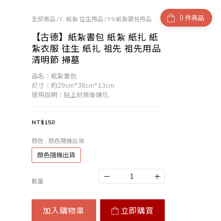
件商品
全部商品
/
F. 紙紮 往生用品
/
F9.紙紮嬰兒用品
【古德】紙紮書包 紙紮 紙扎 紙
紮衣服 往生 紙扎 祖先 祖先用品
清明節 掃墓
品名：紙紮書包
尺寸：約29cm*38cm*13cm
使用說明：貼上封條後燒化
NT$150
顏色
: 顏色隨機出貨
顏色隨機出貨
數量
加入購物車
立即購買