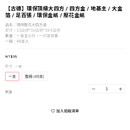
【古德】環保頂級大四方 / 四方金 / 地基主 / 大金
箔 / 足百張 / 環保金紙 / 壓花金紙
品名：環保壓花大四方金
尺寸：13公分*10公分*15.5公分
數量：一支五小只，一只足百張
一箱：48支入
NT$35
尺寸
: 一支
一支
整箱 (48支)
數量
加入追蹤清單