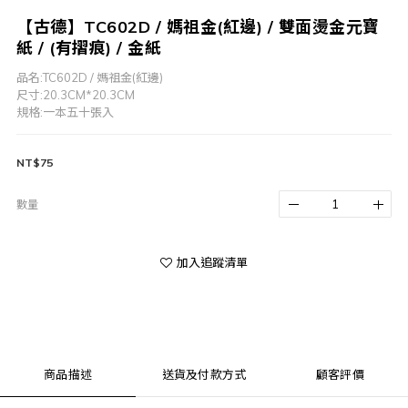
【古德】TC602D / 媽祖金(紅邊) / 雙面燙金元寶
紙 / (有摺痕) / 金紙
品名:TC602D / 媽祖金(紅邊)
尺寸:20.3CM*20.3CM
規格:一本五十張入
NT$75
數量
加入追蹤清單
商品描述
送貨及付款方式
顧客評價