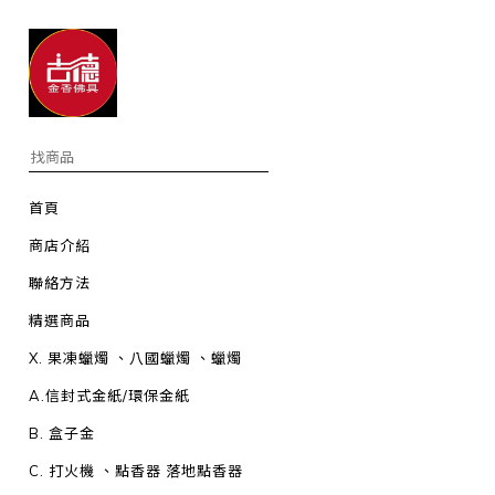
首頁
商店介紹
聯絡方法
精選商品
X. 果凍蠟燭 、八國蠟燭 、蠟燭
A.信封式金紙/環保金紙
B. 盒子金
C. 打火機 、點香器 落地點香器