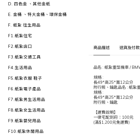
D. 四色金 、其他金紙
E. 金桶 、特大金桶、環保金桶
F. 紙紮 往生用品
F1.紙紮住宅
F2.紙紮店口
商品描述
送貨及付款
F3.紙紮交通工具
品名 : 紙紮重型機車 / BM
F4.生活用品
規格 :
F5.紙紮衣服 鞋子
長49*高25*寬12公分
附行照、鑰匙品名 : 紙紮重
F6.紙紮電子產品
規格 :
長49*高25*寬12公分
F7.紙紮男生活用品
附行照、鑰匙
F8.紙紮女生活用品
【運費說明】
一律宅配到府：100元
F9.紙紮嬰兒用品
(滿$1,200元免運費)
F10.紙紮休閒用品