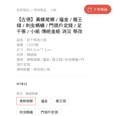
件商品
全部商品
/
J. 祭改用品、 小紙
【古德】黃蜂尾蝶 / 福金 / 龍王
錢 / 刺虫螞蟻 / 門頭戶定錢 / 足
千張 / 小紙 傳統金紙 消災 祭改
品名：足千祭改小紙
張數：1000張
尺寸：約9.3cm*7.2cm
材質：傳統紙
選項：黃蜂尾蝶 / 福金 / 龍王錢 / 刺虫螞蟻 / 門
頭戶定錢 
適用範圍：祭改用小紙
NT$12
款式
: 黃蜂尾蝶
黃蜂尾蝶
福金
龍王錢
刺虫螞蟻
門頭戶定錢