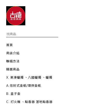
首頁
商店介紹
聯絡方法
精選商品
X. 果凍蠟燭 、八國蠟燭 、蠟燭
A.信封式金紙/環保金紙
B. 盒子金
C. 打火機 、點香器 落地點香器