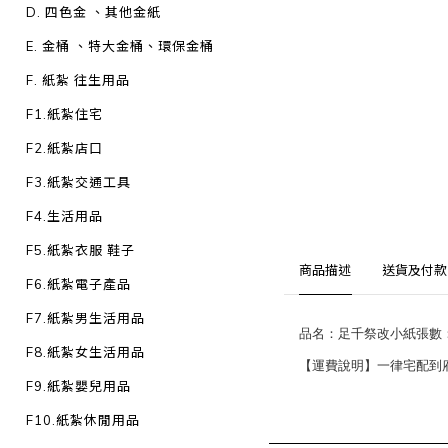
D. 四色金 、其他金紙
E. 金桶 、特大金桶、環保金桶
F. 紙紮 往生用品
F1.紙紮住宅
F2.紙紮店口
F3.紙紮交通工具
F4.生活用品
F5.紙紮衣服 鞋子
商品描述
送貨及付款
F6.紙紮電子產品
F7.紙紮男生活用品
品名：足千祭改小紙張數：10
F8.紙紮女生活用品
【運費說明】一律宅配到府：1
F9.紙紮嬰兒用品
F10.紙紮休閒用品