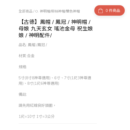
件商品
全部商品
/
O. 神明帽/柳絲神帽/雙色神帽
【古德】鳳帽 / 鳳冠 / 神明帽 /
母娘 九天玄女 瑤池金母 祝生娘
娘 / 神明配件/
品名: 鳳帽 /鳳冠 /
材質:合金
規格:
5寸(8寸8神尊適用)、6寸、7寸(1尺3神尊適
用)、8寸(1尺6神尊適用)
備註:
請先用紅線良好頭圍，
1尺=10寸 1寸=3公分