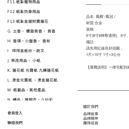
F11.紙紮寵物用品
F12.紙紮防身用品
品名: 鳳帽 /鳳冠 /
F13.紙紮金銀財寶蓮花
材質:合金
規格:
G. 立香、 螺旋貢香、 貢香
5寸(8寸8神尊適用)、6寸
H. 香環、小盤香、 香粉
備註:
請先用紅線良好頭圍，
I . 拜拜金紙份、疏文
1尺=10寸 1寸=3公分
J. 祭改用品、 小紙
【運費說明】一律宅配到府：1
K. 蓮花紙 元寶紙 九轉蓮花紙
L. 燙金元寶紙 、燙金蓮花紙
M. 紙藝品、其他產品
N. 繡品、神明衣、八仙彩
關於我們
O. 神明帽/柳絲神帽/雙色神帽
會員登入
品牌故事
品牌精神
P. 神明法器、神明配件
聯絡我們
團隊成員