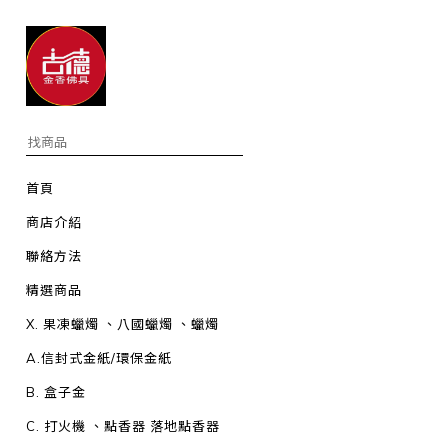
首頁
商店介紹
聯絡方法
精選商品
X. 果凍蠟燭 、八國蠟燭 、蠟燭
A.信封式金紙/環保金紙
B. 盒子金
C. 打火機 、點香器 落地點香器