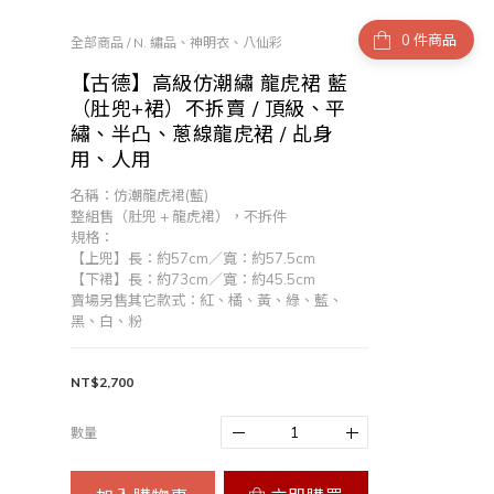
件商品
全部商品
/
N. 繡品、神明衣、八仙彩
【古德】高級仿潮繡 龍虎裙 藍
（肚兜+裙）不拆賣 / 頂級、平
繡、半凸、蔥線龍虎裙 / 乩身
用、人用
名稱：仿潮龍虎裙(藍)
整組售（肚兜 + 龍虎裙），不拆件
規格：
【上兜】長：約57cm／寬：約57.5cm
【下裙】長：約73cm／寬：約45.5cm
賣場另售其它款式：紅、橘、黃、綠、藍、
黑、白、粉
NT$2,700
數量