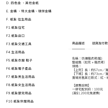
D. 四色金 、其他金紙
E. 金桶 、特大金桶、環保金桶
F. 紙紮 往生用品
F1.紙紮住宅
F2.紙紮店口
商品描述
送貨及付款
F3.紙紮交通工具
F4.生活用品
名稱：仿潮龍虎裙(藍)
F5.紙紮衣服 鞋子
整組售（肚兜 + 龍虎裙
規格：
F6.紙紮電子產品
【上兜】長：約57cm／寬：
【下裙】長：約73cm／寬：
F7.紙紮男生活用品
賣場另售其它款式：紅、
F8.紙紮女生活用品
【運費說明】
一律宅配到府：100元
F9.紙紮嬰兒用品
(滿$1,200元免運費)
F10.紙紮休閒用品