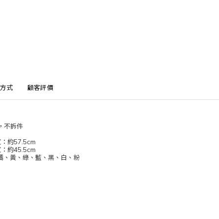
方式
顧客評價
），不拆件
約57.5cm
約45.5cm
橘、黃、綠、藍、黑、白、粉