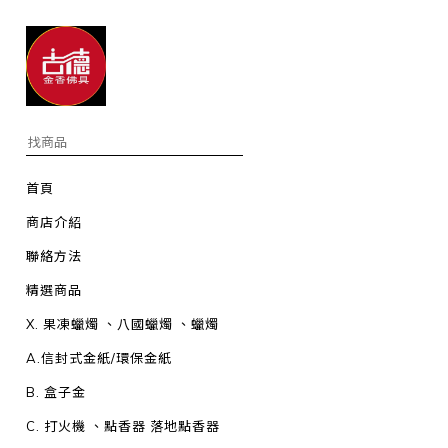
首頁
商店介紹
聯絡方法
精選商品
X. 果凍蠟燭 、八國蠟燭 、蠟燭
A.信封式金紙/環保金紙
B. 盒子金
C. 打火機 、點香器 落地點香器