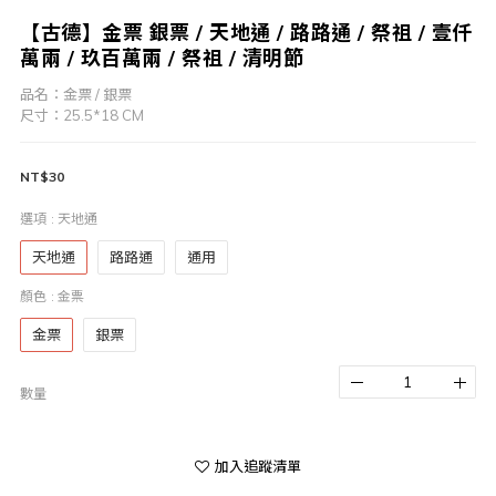
【古德】金票 銀票 / 天地通 / 路路通 / 祭祖 / 壹仟
萬兩 / 玖百萬兩 / 祭祖 / 清明節
品名：金票 / 銀票
尺寸：25.5*18 CM
NT$30
選項
: 天地通
天地通
路路通
通用
顏色
: 金票
金票
銀票
數量
加入追蹤清單