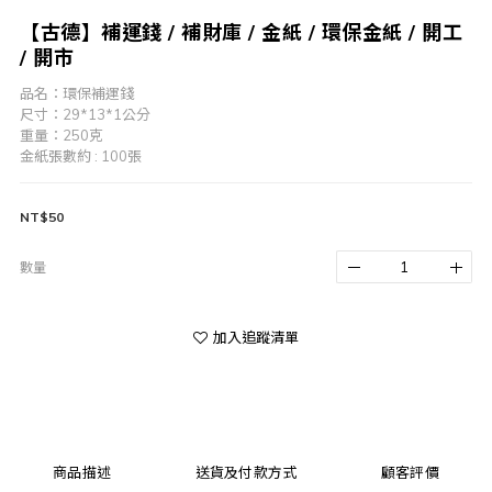
【古德】補運錢 / 補財庫 / 金紙 / 環保金紙 / 開工
/ 開市
品名：環保補運錢
尺寸：29*13*1公分
重量：250克
金紙張數約 : 100張
NT$50
數量
加入追蹤清單
商品描述
送貨及付款方式
顧客評價