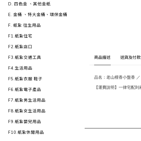
D. 四色金 、其他金紙
E. 金桶 、特大金桶、環保金桶
F. 紙紮 往生用品
F1.紙紮住宅
F2.紙紮店口
F3.紙紮交通工具
商品描述
送貨及付款
F4.生活用品
品名：老山檀香小盤香 ／
F5.紙紮衣服 鞋子
【運費說明】一律宅配到府：1
F6.紙紮電子產品
F7.紙紮男生活用品
F8.紙紮女生活用品
F9.紙紮嬰兒用品
F10.紙紮休閒用品