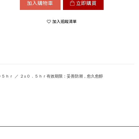
加入購物車
立即購買
加入追蹤清單
５ｈｒ ／ ２±０．５ｈｒ有效期限：妥善防潮，愈久愈醇