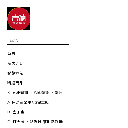
首頁
商店介紹
聯絡方法
精選商品
X. 果凍蠟燭 、八國蠟燭 、蠟燭
A.信封式金紙/環保金紙
B. 盒子金
C. 打火機 、點香器 落地點香器