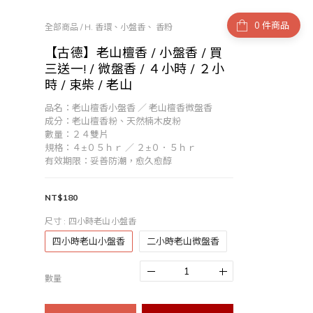
件商品
全部商品
/
H. 香環、小盤香、 香粉
【古德】老山檀香 / 小盤香 / 買
三送一! / 微盤香 / ４小時 / ２小
時 / 束柴 / 老山
品名：老山檀香小盤香 ／ 老山檀香微盤香
成分：老山檀香粉、天然楠木皮粉
數量：２４雙片
規格：４±０５ｈｒ ／ ２±０．５ｈｒ
有效期限：妥善防潮，愈久愈醇
NT$180
尺寸
: 四小時老山小盤香
四小時老山小盤香
二小時老山微盤香
數量