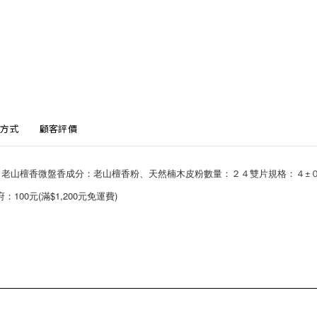
方式
顧客評價
 老山檀香微盤香成分：老山檀香粉、天然楠木皮粉數量：２４雙片規格：４±０
00元(滿$1,200元免運費)