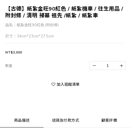
【古德】紙紮金旺90紅色 / 紙紮機車 / 往生用品 /
附封條 / 清明 掃墓 祖先 /紙紮 / 紙紮車
品名：紙紮金旺90紅色 (附封條)
尺寸：34cm*23cm*27.5cm
NT$3,000
數量
加入追蹤清單
商品描述
送貨及付款方式
顧客評價