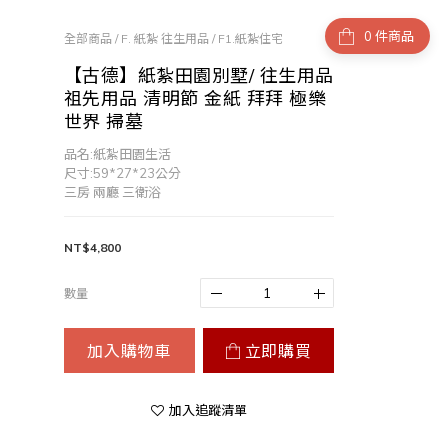
件商品
全部商品
/
F. 紙紮 往生用品
/
F1.紙紮住宅
【古德】紙紮田園別墅/ 往生用品
祖先用品 清明節 金紙 拜拜 極樂
世界 掃墓
品名:紙紮田園生活
尺寸:59*27*23公分
三房 兩廳 三衛浴
NT$4,800
數量
加入購物車
立即購買
加入追蹤清單