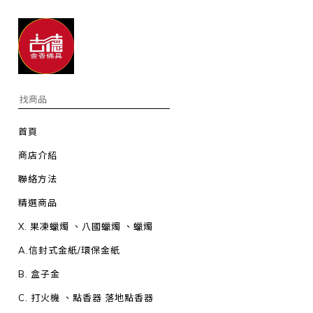
首頁
商店介紹
聯絡方法
精選商品
X. 果凍蠟燭 、八國蠟燭 、蠟燭
A.信封式金紙/環保金紙
B. 盒子金
C. 打火機 、點香器 落地點香器