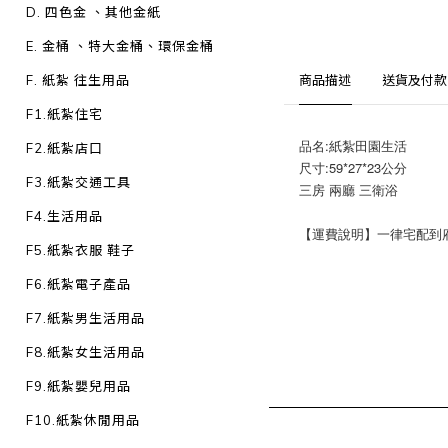
D. 四色金 、其他金紙
E. 金桶 、特大金桶、環保金桶
F. 紙紮 往生用品
商品描述
送貨及付款
F1.紙紮住宅
品名:紙紮田園生活
F2.紙紮店口
尺寸:59*27*23公分
F3.紙紮交通工具
三房 兩廳 三衛浴
F4.生活用品
【運費說明】一律宅配到府：1
F5.紙紮衣服 鞋子
F6.紙紮電子產品
F7.紙紮男生活用品
F8.紙紮女生活用品
F9.紙紮嬰兒用品
F10.紙紮休閒用品