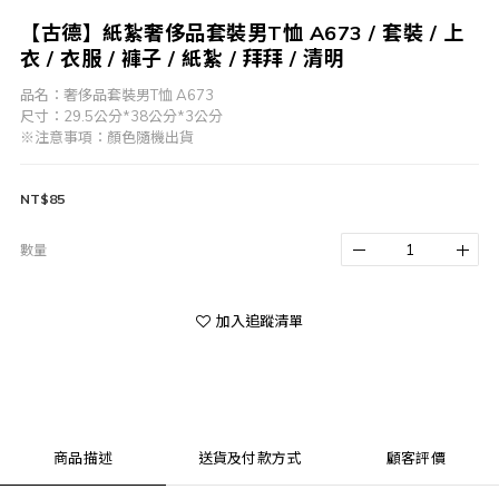
【古德】紙紮奢侈品套裝男T恤 A673 / 套裝 / 上
衣 / 衣服 / 褲子 / 紙紮 / 拜拜 / 清明
品名：奢侈品套裝男T恤 A673
尺寸：29.5公分*38公分*3公分
※注意事項：顏色隨機出貨
NT$85
數量
加入追蹤清單
商品描述
送貨及付款方式
顧客評價