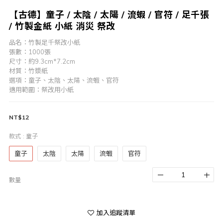
【古德】童子 / 太陰 / 太陽 / 流蝦 / 官符 / 足千張
/ 竹製金紙 小紙 消災 祭改
品名：竹製足千祭改小紙
張數：1000張
尺寸：約9.3cm*7.2cm
材質：竹漿紙
選項：童子、太陰、太陽、流蝦、官符
適用範圍：祭改用小紙
NT$12
款式
: 童子
童子
太陰
太陽
流蝦
官符
數量
加入追蹤清單