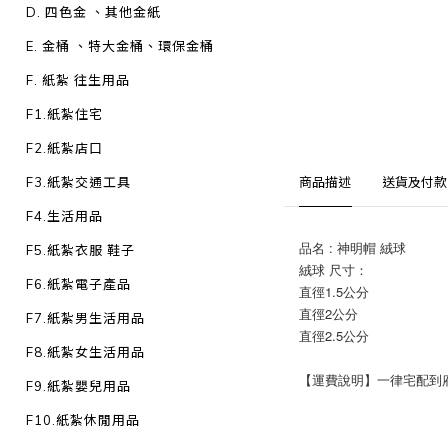
D. 四色金 、其他金紙
E. 金桶 、特大金桶、環保金桶
F. 紙紮 往生用品
F1.紙紮住宅
F2.紙紮店口
F3.紙紮交通工具
商品描述
送貨及付款
F4.生活用品
品名 : 神明帽 絨球
F5.紙紮衣服 鞋子
絨球 尺寸：
F6.紙紮電子產品
直徑1.5公分
直徑2公分
F7.紙紮男生活用品
直徑2.5公分
F8.紙紮女生活用品
【運費說明】一律宅配到府：1
F9.紙紮嬰兒用品
F10.紙紮休閒用品