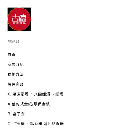
首頁
商店介紹
聯絡方法
精選商品
X. 果凍蠟燭 、八國蠟燭 、蠟燭
A.信封式金紙/環保金紙
B. 盒子金
C. 打火機 、點香器 落地點香器