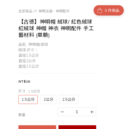
件商品
全部商品
/
P. 神明法器、神明配件
【古德】神明帽 絨球/ 紅色絨球
紅絨球 神帽 神衣 神明配件 手工
藝材料 (單顆)
品名 : 神明帽 絨球
絨球 尺寸：
直徑1.5公分
直徑2公分
直徑2.5公分
NT$16
尺寸
: 1.5公分
1.5公分
2公分
2.5公分
數量