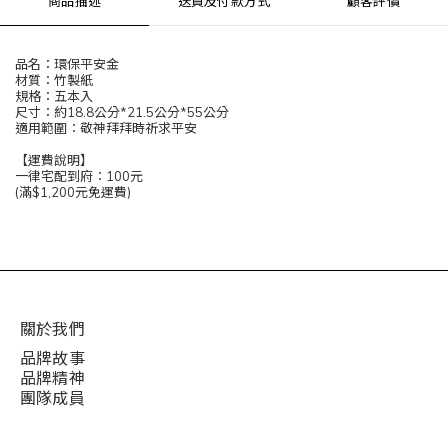
商品描述
送貨及付款方式
顧客評價
品名：環保平安金
材質：竹製紙
規格：五本入
尺寸：約18.8公分*21.5公分*55公分
適用範圍：敬神拜拜時祈求平安
【運費說明】
一律宅配到府：100元
(滿$1,200元免運費)
關於我們
品牌故事
品牌精神
團隊成員