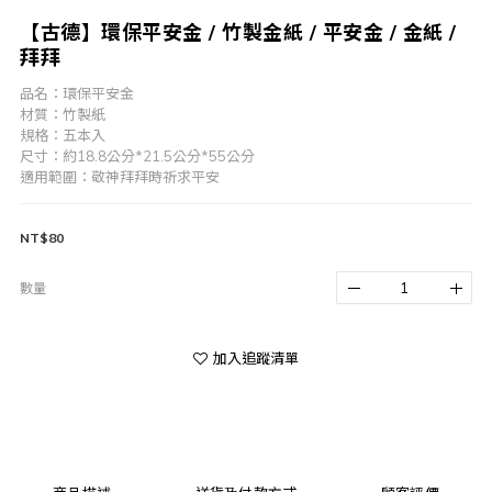
【古德】環保平安金 / 竹製金紙 / 平安金 / 金紙 /
拜拜
品名：環保平安金
材質：竹製紙
規格：五本入
尺寸：約18.8公分*21.5公分*55公分
適用範圍：敬神拜拜時祈求平安
NT$80
數量
加入追蹤清單