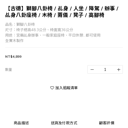
【古德】獅腳八卦椅 / 乩身 / 人坐 / 降駕 / 辦事 /
乩身八卦座椅 / 木椅 / 兩儀 / 凳子 / 高腳椅
品名：獅腳八卦椅
尺寸：椅子總高48.3公分、椅面寬36公分 
用途：宮廟乩身辦事、一般家庭座椅、平日休憩...都可使用
全實木製作
NT$4,899
數量
加入追蹤清單
商品描述
送貨及付款方式
顧客評價