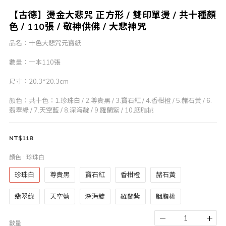
【古德】燙金大悲咒 正方形 / 雙印單燙 / 共十種顏
色 / 110張 / 敬神供佛 / 大悲神咒
品名：十色大悲咒元寶紙
數量：一本110張
尺寸：20.3*20.3cm
顏色：共十色：1.珍珠白 / 2.尊貴黑 / 3.寶石紅 / 4.香柑橙 / 5.赭石黃 / 6.
翡翠綠 / 7.天空藍 / 8.深海靛 / 9.羅蘭紫 / 10.胭脂桃
NT$118
顏色
: 珍珠白
珍珠白
尊貴黑
寶石紅
香柑橙
赭石黃
翡翠綠
天空藍
深海靛
羅蘭紫
胭脂桃
數量