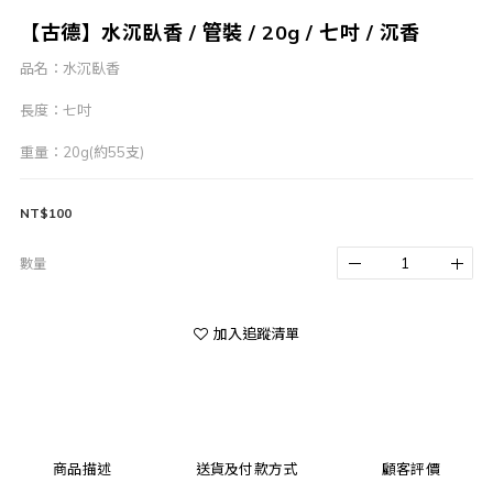
【古德】水沉臥香 / 管裝 / 20g / 七吋 / 沉香
品名：水沉臥香
長度：七吋
重量：20g(約55支)
NT$100
數量
加入追蹤清單
商品描述
送貨及付款方式
顧客評價