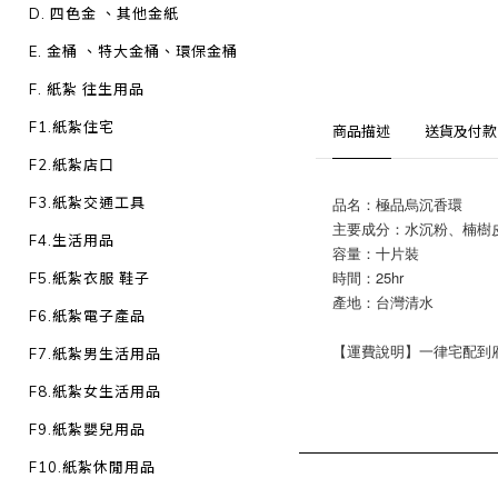
D. 四色金 、其他金紙
E. 金桶 、特大金桶、環保金桶
F. 紙紮 往生用品
F1.紙紮住宅
商品描述
送貨及付款
F2.紙紮店口
F3.紙紮交通工具
品名：極品烏沉香環
主要成分：水沉粉、楠樹
F4.生活用品
容量：十片裝
時間：25hr
F5.紙紮衣服 鞋子
產地：台灣清水
F6.紙紮電子產品
【運費說明】一律宅配到府：1
F7.紙紮男生活用品
F8.紙紮女生活用品
F9.紙紮嬰兒用品
F10.紙紮休閒用品