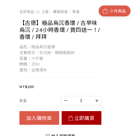
件商品
全部商品
/
G. 立香、 螺旋貢香、 貢香
【古德】極品烏沉香環 / 古早味
烏沉 / 24小時香環 / 買四送一！/
香環 / 拜拜
品名：極品烏沉香環
主要成分：水沉粉、楠樹皮黏粉
容量：十片裝
時間：25hr 
產地：台灣清水
NT$200
數量
加入購物車
立即購買