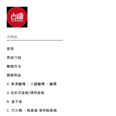
首頁
商店介紹
聯絡方法
精選商品
X. 果凍蠟燭 、八國蠟燭 、蠟燭
A.信封式金紙/環保金紙
B. 盒子金
C. 打火機 、點香器 落地點香器