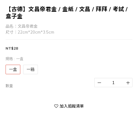
【古德】文昌帝君金 / 金紙 / 文昌 / 拜拜 / 考試 /
盒子金
品名：文昌帝君金
尺寸：22cm*20cm*3.5cm
NT$28
規格
: 一盒
一盒
一箱
數量
加入追蹤清單