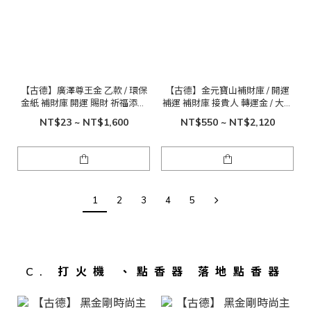
【古德】廣澤尊王金 乙款 / 環保
【古德】金元寶山補財庫 / 開運
金紙 補財庫 開運 賜財 祈福添財
補運 補財庫 接貴人 轉運金 / 大元
拜拜
寶金
NT$23 ~ NT$1,600
NT$550 ~ NT$2,120
1
2
3
4
5
C. 打火機 、點香器 落地點香器