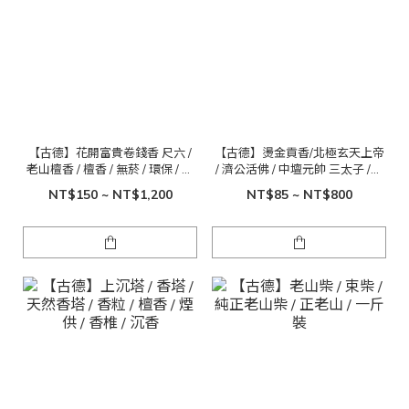
【古德】花開富貴卷錢香 尺六 /
【古德】燙金貢香/北極玄天上帝
老山檀香 / 檀香 / 無菸 / 環保 / 吉
/ 濟公活佛 / 中壇元帥 三太子 /尺
祥 / 敬神 / 祝壽
六 一斤裝
NT$150 ~ NT$1,200
NT$85 ~ NT$800