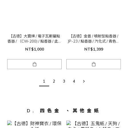
【古德】大寶牌 / 電子瓦斯罐點
【古德】金普 / 噴射型點香器 /
香器 / （CW-200) / 點香器 / 此為
JP-23 / 點香器 / 汽化式 / 青色火
大號賣場
焰 / 此為大號賣場
NT$1,000
NT$1,399
1
2
3
4
D. 四色金 、其他金紙