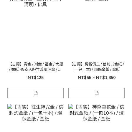
【古德】壽金 / 刈金 / 福金 / 大銀
【古德】冤親債主 / 信封式金紙 /
/ 銀紙 48支入純竹漿環保金 / 金
(一包十本) / 環保金紙 / 金紙
紙 / 拜拜 / 清明 / 佛具
NT$125
NT$55 ~ NT$1,350