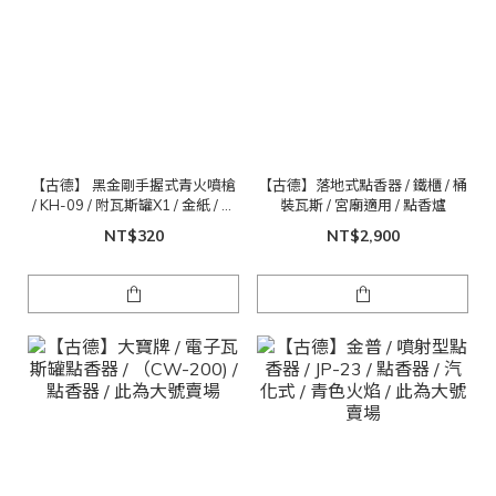
【古德】 黑金剛手握式青火噴槍
【古德】落地式點香器 / 鐵櫃 / 桶
/ KH-09 / 附瓦斯罐X1 / 金紙 / 拜
裝瓦斯 / 宮廟適用 / 點香爐
拜 / 烤肉
NT$320
NT$2,900