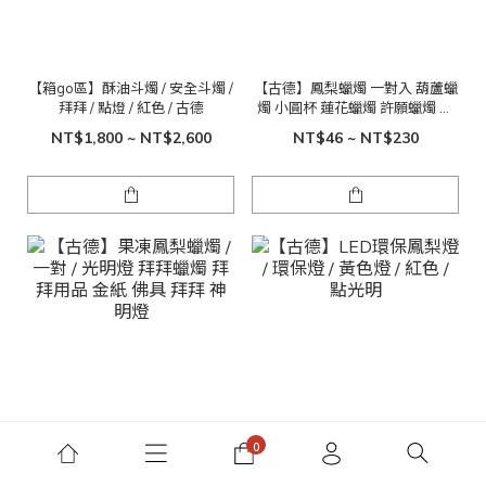
【箱go區】酥油斗燭 / 安全斗燭 /
【古德】鳳梨蠟燭 一對入 葫蘆蠟
拜拜 / 點燈 / 紅色 / 古德
燭 小圓杯 蓮花蠟燭 許願蠟燭 金
紙 拜拜蠟燭 蠟燭零售
NT$1,800 ~ NT$2,600
NT$46 ~ NT$230