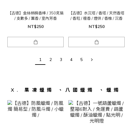
【古德】金絲梢楠香棒 / 350克裝
【古德】水沉塔 / 香塔 / 天然香塔
/ 支數多 / 薰香 / 室內芳香
/ 香粒 / 檀香 / 煙供 / 香椎 / 沉香
NT$250
NT$250
1
2
3
4
5
X. 果凍蠟燭 、八國蠟燭 、蠟燭