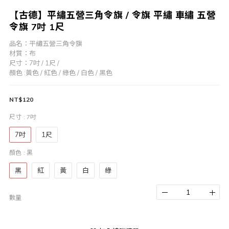
【古德】平繡五營三角令旗 / 令旗 平繡 車繡 五營
令旗 7吋 1尺
品名：平繡五營三角令旗 
材質：布
尺寸：7吋 / 1尺 /
顏色 :黃色 / 紅色 / 綠色 / 白色 / 黑色
NT$120
尺寸
: 7吋
7吋
1尺
顏色
: 黑
黑
紅
黃
白
綠
數量