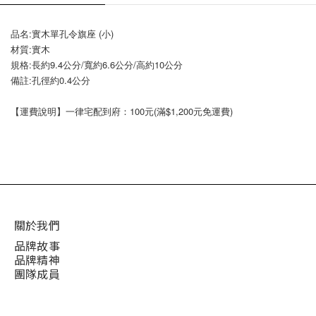
品名:實木單孔令旗座 (小)
材質:實木
規格:長約9.4公分/寬約6.6公分/高約10公分
備註:孔徑約0.4公分
【運費說明】一律宅配到府：100元(滿$1,200元免運費)
關於我們
品牌故事
品牌精神
團隊成員