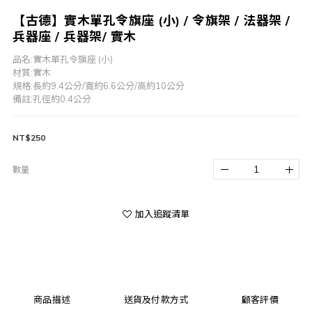
【古德】實木單孔令旗座 (小) / 令旗架 / 法器架 /
兵器座 / 兵器架/ 實木
品名:實木單孔令旗座 (小) 
材質:實木
規格:長約9.4公分/寬約6.6公分/高約10公分
備註:孔徑約0.4公分
NT$250
數量
加入追蹤清單
商品描述
送貨及付款方式
顧客評價