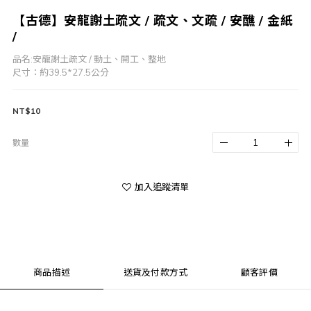
【古德】安龍謝土疏文 / 疏文、文疏 / 安醮 / 金紙
/
品名:安龍謝土疏文 / 動土、開工、整地
尺寸：約39.5*27.5公分
NT$10
數量
加入追蹤清單
商品描述
送貨及付款方式
顧客評價