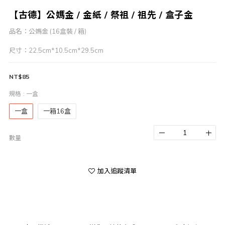
【古德】公媽金 / 金紙 / 祭祖 / 祖先 / 盒子金
品名：公媽金 (16盒裝 / 箱)
尺寸：22.5cm*10.5cm*29.5cm
NT$85
規格
: 一盒
一盒
一箱16盒
數量
加入追蹤清單