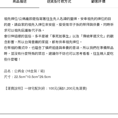
商品描述
送貨及付款方式
顧客評價
祖先牌位/公媽龕即是指寫著往生先人名諱的靈牌，安奉祖先的牌位的目
的是，請自家的祖先入牌位來安座，接受陽世子孫的祭拜與供養，同時祈
求可以祖先庇護後代子孫。
會衍伸這樣的習俗，多半是被「事死如事生」以及「傳統孝道文化」的觀
念影響，所以台灣普遍的家庭，都有供奉祖先牌位。
在祭祖的儀式中，也蘊含了慎終追遠與奉養的意涵，所以我們在準備祭品
時，並沒有什麼特殊的禁忌，建議你不妨也可以思考看看，往生親人愛吃
些什麼喔！
品名：公媽金 (16盒裝 / 箱)
尺寸：22.5cm*10.5cm*29.5cm
【運費說明】一律宅配到府：100元(滿$1,200元免運費)