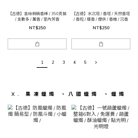
【古德】金絲梢楠香棒 / 350克裝
【古德】水沉塔 / 香塔 / 天然香塔
/ 支數多 / 薰香 / 室內芳香
/ 香粒 / 檀香 / 煙供 / 香椎 / 沉香
NT$250
NT$250
1
2
3
4
5
X. 果凍蠟燭 、八國蠟燭 、蠟燭