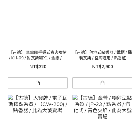
【古德】 黑金剛手握式青火噴槍
【古德】落地式點香器 / 鐵櫃 / 桶
/ KH-09 / 附瓦斯罐X1 / 金紙 / 拜
裝瓦斯 / 宮廟適用 / 點香爐
拜 / 烤肉
NT$320
NT$2,900