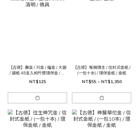
【古德】壽金 / 刈金 / 福金 / 大銀
【古德】冤親債主 / 信封式金紙 /
/ 銀紙 48支入純竹漿環保金 / 金
(一包十本) / 環保金紙 / 金紙
紙 / 拜拜 / 清明 / 佛具
NT$125
NT$55 ~ NT$1,350