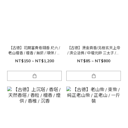
【古德】花開富貴卷錢香 尺六 /
【古德】燙金貢香/北極玄天上帝
老山檀香 / 檀香 / 無菸 / 環保 / 吉
/ 濟公活佛 / 中壇元帥 三太子 /尺
祥 / 敬神 / 祝壽
六 一斤裝
NT$150 ~ NT$1,200
NT$85 ~ NT$800