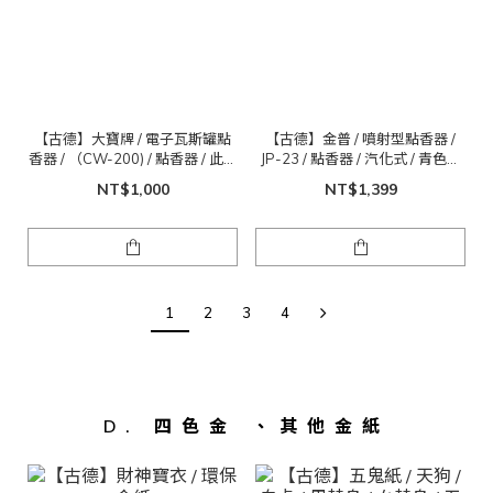
【古德】大寶牌 / 電子瓦斯罐點
【古德】金普 / 噴射型點香器 /
香器 / （CW-200) / 點香器 / 此為
JP-23 / 點香器 / 汽化式 / 青色火
大號賣場
焰 / 此為大號賣場
NT$1,000
NT$1,399
1
2
3
4
D. 四色金 、其他金紙