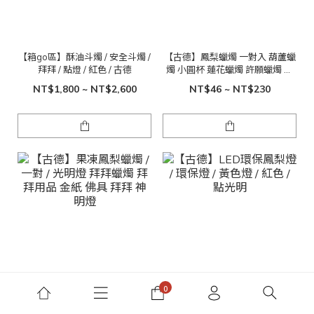
【箱go區】酥油斗燭 / 安全斗燭 /
【古德】鳳梨蠟燭 一對入 葫蘆蠟
拜拜 / 點燈 / 紅色 / 古德
燭 小圓杯 蓮花蠟燭 許願蠟燭 金
紙 拜拜蠟燭 蠟燭零售
NT$1,800 ~ NT$2,600
NT$46 ~ NT$230