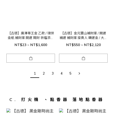
【古德】廣澤尊王金 乙款 / 環保
【古德】金元寶山補財庫 / 開運
金紙 補財庫 開運 賜財 祈福添財
補運 補財庫 接貴人 轉運金 / 大元
拜拜
寶金
NT$23 ~ NT$1,600
NT$550 ~ NT$2,120
1
2
3
4
5
C. 打火機 、點香器 落地點香器