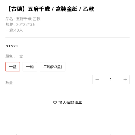
【古德】五府千歲 / 盒裝金紙 / 乙款
品名 : 五府千歲 乙款
規格 : 20*22*3.5
一箱:40入
NT$23
顏色
: 一盒
一盒
一箱
二箱(80盒)
數量
加入追蹤清單