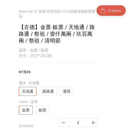
items
View All
/
F. 紙紮 往生用品
/
F13.紙紮金銀財寶蓮
花
【古德】金票 銀票 / 天地通 / 路
路通 / 祭祖 / 壹仟萬兩 / 玖百萬
兩 / 祭祖 / 清明節
品名：金票 / 銀票
尺寸：25.5*18 CM
NT$30
選項
: 天地通
天地通
路路通
通用
Color
: 金票
金票
銀票
Quantity