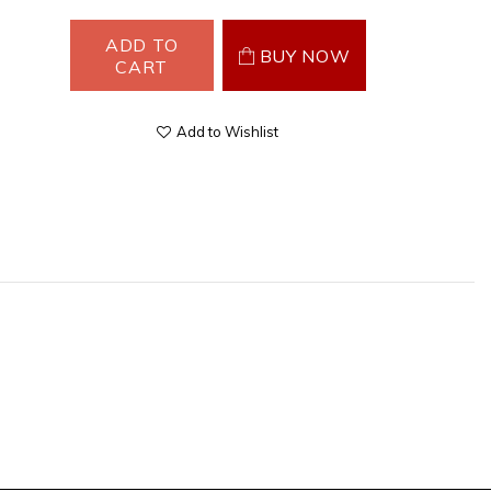
ADD TO
BUY NOW
CART
Add to Wishlist