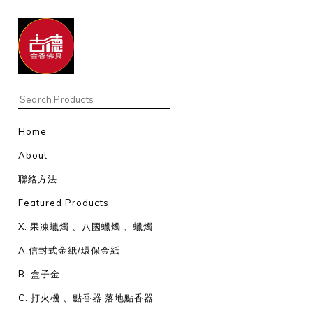
Home
About
聯絡方法
Featured Products
X. 果凍蠟燭 、八國蠟燭 、蠟燭
A.信封式金紙/環保金紙
B. 盒子金
C. 打火機 、點香器 落地點香器