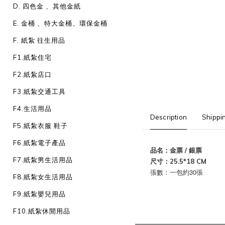
D. 四色金 、其他金紙
E. 金桶 、特大金桶、環保金桶
F. 紙紮 往生用品
F1.紙紮住宅
F2.紙紮店口
F3.紙紮交通工具
F4.生活用品
Description
Shippi
F5.紙紮衣服 鞋子
F6.紙紮電子產品
品名：金票 / 銀票
F7.紙紮男生活用品
尺寸：25.5*18 CM
張數：一包約30張
F8.紙紮女生活用品
F9.紙紮嬰兒用品
F10.紙紮休閒用品