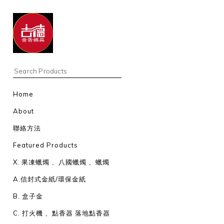
Home
About
聯絡方法
Featured Products
X. 果凍蠟燭 、八國蠟燭 、蠟燭
A.信封式金紙/環保金紙
B. 盒子金
C. 打火機 、點香器 落地點香器