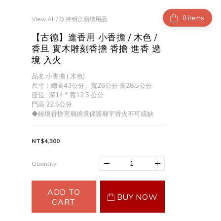
items
View All
/
Q.神明宮廟壇用品
【古德】進香用 小香擔 / 木色 /
香旦 實木雕刻香擔 香擔 進香 遶
境 入火
品名:小香擔 ( 木色)
尺寸：總高43公分、寬26公分 長28.5公分
座位 : 深14 * 寬12.5 公分
門高 22.5公分
◆繞境香擔宮廟繞境保護廟宇香火不可或缺
NT$4,300
Quantity
ADD TO
BUY NOW
CART