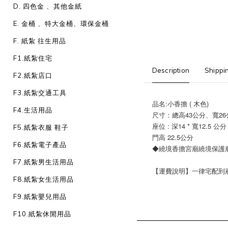
D. 四色金 、其他金紙
E. 金桶 、特大金桶、環保金桶
F. 紙紮 往生用品
F1.紙紮住宅
Description
Shippi
F2.紙紮店口
F3.紙紮交通工具
品名:小香擔 ( 木色)
F4.生活用品
尺寸：總高43公分、寬26公
座位 : 深14 * 寬12.5 公分
F5.紙紮衣服 鞋子
門高 22.5公分
F6.紙紮電子產品
◆繞境香擔宮廟繞境保護
F7.紙紮男生活用品
【運費說明】一律宅配到府：1
F8.紙紮女生活用品
F9.紙紮嬰兒用品
F10.紙紮休閒用品